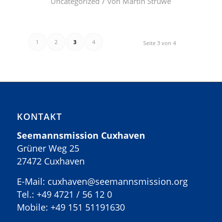
/
Uncategorized
von
Martin Struwe
1
2
3
4
Seite 3 von 4
KONTAKT
Seemannsmission Cuxhaven
Grüner Weg 25
27472 Cuxhaven
E-Mail: cuxhaven@seemannsmission.org
Tel.:
+49 4721 / 56 12 0
Mobile:
+49 151 51191630