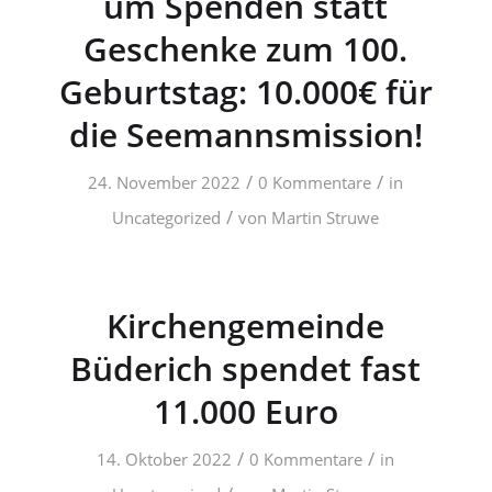
um Spenden statt
Geschenke zum 100.
Geburtstag: 10.000€ für
die Seemannsmission!
/
/
24. November 2022
0 Kommentare
in
/
Uncategorized
von
Martin Struwe
Kirchengemeinde
Büderich spendet fast
11.000 Euro
/
/
14. Oktober 2022
0 Kommentare
in