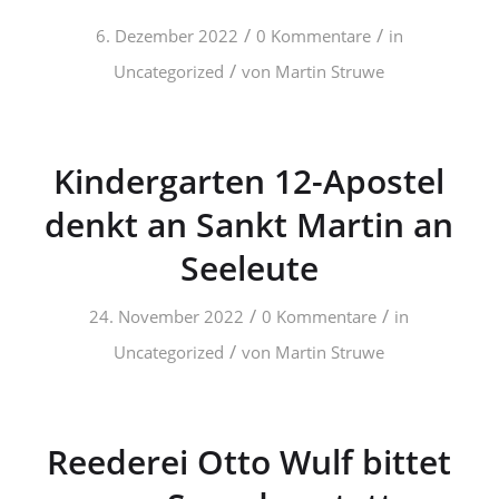
/
/
6. Dezember 2022
0 Kommentare
in
/
Uncategorized
von
Martin Struwe
Kindergarten 12-Apostel
denkt an Sankt Martin an
Seeleute
/
/
24. November 2022
0 Kommentare
in
/
Uncategorized
von
Martin Struwe
Reederei Otto Wulf bittet