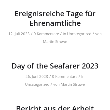
Ereignisreiche Tage für
Ehrenamtliche
/
/
/
12. Juli 2023
0 Kommentare
in
Uncategorized
von
Martin Struwe
Day of the Seafarer 2023
/
/
26. Juni 2023
0 Kommentare
in
/
Uncategorized
von
Martin Struwe
Bericht aus der Arbeit