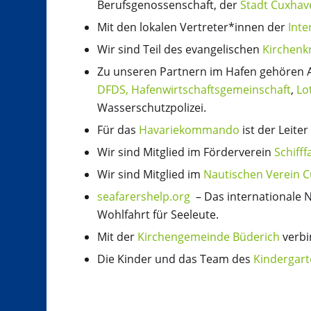
Berufsgenossenschaft, der
Stadt Cuxhav
Mit den lokalen Vertreter*innen der
Inte
Wir sind Teil des evangelischen
Kirchenk
Zu unseren Partnern im Hafen gehören
DFDS, Hafenwirtschaftsgemeinschaft
,
Lo
Wasserschutzpolizei.
Für das
Havariekommando
ist der Leite
Wir sind Mitglied im Förderverein
Schifff
Wir sind Mitglied im
Nautischen Verein 
seafarershelp.org
– Das internationale N
Wohlfahrt für Seeleute.
Mit der
Kirchengemeinde Büderich
verbin
Die Kinder und das Team des
Kindergart