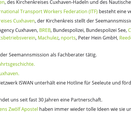
en
, des Kirchenkreises Cuxhaven-Hadeln und des Nautische
rnational Transport Workers Federation (ITF)
besteht eine 
reises Cuxhaven
, der Kirchenkreis stellt der Seemannsmiss
 Agency Cuxhaven,
BREB
, Bundespolizei, Bundespolizei See,
C
tsbetriebsverein
,
Machulez
,
nports
, Peter Hein GmbH,
Reed
r der Seemannsmission als Fachberater tätig.
ahrtsgeschichte.
Cuxhaven.
etzwerk ISWAN unterhält eine Hotline für Seeleute und för
det uns seit fast 30 Jahren eine Partnerschaft.
ens Zwölf Apostel
haben immer wieder tolle Ideen wie sie u