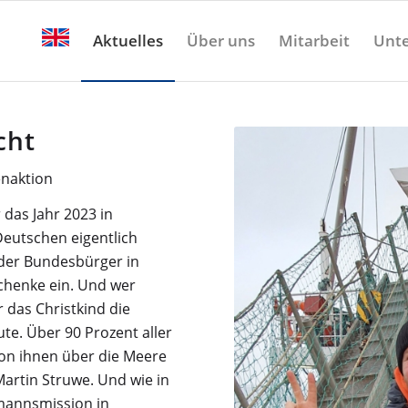
Aktuelles
Über uns
Mitarbeit
Unte
cht
naktion
 das Jahr 2023 in
Deutschen eigentlich
jeder Bundesbürger in
chenke ein. Und wer
 das Christkind die
te. Über 90 Prozent aller
on ihnen über die Meere
artin Struwe. Und wie in
mannsmission in